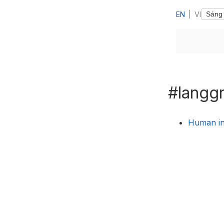
EN
|
VI
#langg
Human in