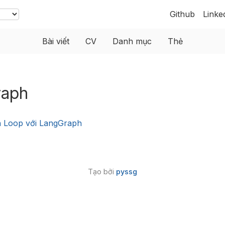
Github
Linke
Bài viết
CV
Danh mục
Thẻ
raph
 Loop với LangGraph
Tạo bởi
pyssg