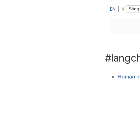
EN
|
VI
#langc
Human in