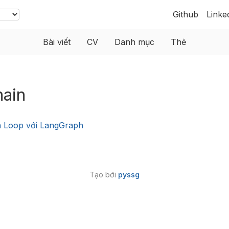
Github
Linke
Bài viết
CV
Danh mục
Thẻ
hain
 Loop với LangGraph
Tạo bởi
pyssg