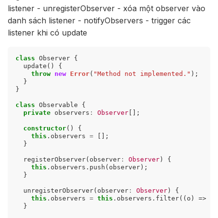
listener - unregisterObserver - xóa một observer vào
danh sách listener - notifyObservers - trigger các
listener khi có update
class
Observer
{
update
()
{
throw
new
Error
(
"Method not implemented."
);
}
}
class
Observable
{
private
observers
:
Observer
[];
constructor
()
{
this
.
observers
=
[];
}
registerObserver
(
observer
:
Observer
)
{
this
.
observers
.
push
(
observer
);
}
unregisterObserver
(
observer
:
Observer
)
{
this
.
observers
=
this
.
observers
.
filter
((
o
)
=>
o
}