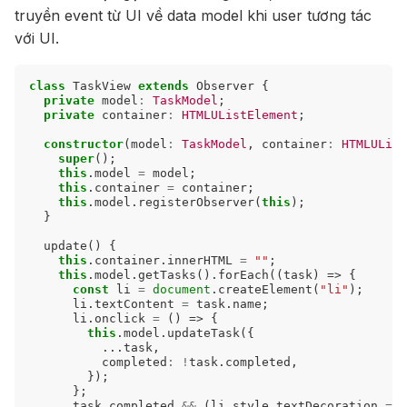
truyền event từ UI về data model khi user tương tác
với UI.
class
TaskView
extends
Observer
{
private
model
:
TaskModel
;
private
container
:
HTMLUListElement
;
constructor
(
model
:
TaskModel
,
container
:
HTMLUList
super
();
this
.
model
=
model
;
this
.
container
=
container
;
this
.
model
.
registerObserver
(
this
);
}
update
()
{
this
.
container
.
innerHTML
=
""
;
this
.
model
.
getTasks
().
forEach
((
task
)
=>
{
const
li
=
document
.
createElement
(
"li"
);
li
.
textContent
=
task
.
name
;
li
.
onclick
=
()
=>
{
this
.
model
.
updateTask
({
...
task
,
completed
:
!
task
.
completed
,
});
};
task
.
completed
&&
(
li
.
style
.
textDecoration
=
"