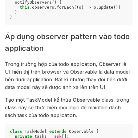
notifyObservers
()
{
this
.
observers
.
forEach
((
o
)
=>
o
.
update
());
}
}
Áp dụng observer pattern vào todo
application
Trong trường hợp của todo application, Observer là
UI hiển thị trên browser và Observable là data model
bên dưới application. Bất kì những thay đổi bên dưới
data model này sẽ được ánh xạ lên trên UI.
Tạo một
TaskModel
kế thừa
Observable
class, trong
class này sẽ thực hiện mọi logic để maintain danh
sách task của todo application.
class
TaskModel
extends
Observable
{
private
tasks
:
Task
[];