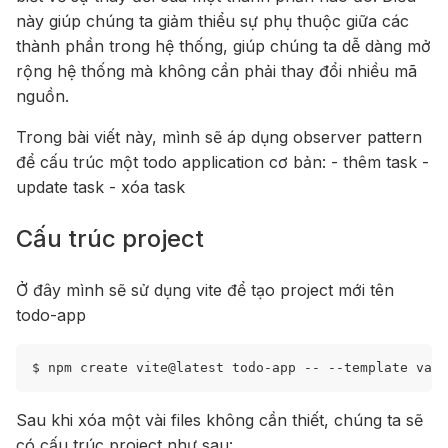
này giúp chúng ta giảm thiểu sự phụ thuộc giữa các
thành phần trong hệ thống, giúp chúng ta dễ dàng mở
rộng hệ thống mà không cần phải thay đổi nhiều mã
nguồn.
Trong bài viết này, mình sẽ áp dụng observer pattern
để cấu trúc một todo application cơ bản: - thêm task -
update task - xóa task
Cấu trúc project
Ở đây mình sẽ sử dụng vite để tạo project mới tên
todo-app
$
npm
create
vite@latest
todo-app
--
--template
Sau khi xóa một vài files không cần thiết, chúng ta sẽ
có cấu trúc project như sau: