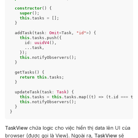
constructor
()
{
super
();
this
.
tasks
=
[];
}
addTask
(
task
:
Omit
<
Task
,
"id"
>
)
{
this
.
tasks
.
push
({
id
:
uuidV4
(),
...
task
,
});
this
.
notifyObservers
();
}
getTasks
()
{
return
this
.
tasks
;
}
updateTask
(
task
:
Task
)
{
this
.
tasks
=
this
.
tasks
.
map
((
t
)
=>
(
t
.
id
===
tas
this
.
notifyObservers
();
}
}
TaskView
chứa logic cho việc hiển thị data lên UI của
browser (được gọi là View). Ngoài ra,
TaskView
sẽ