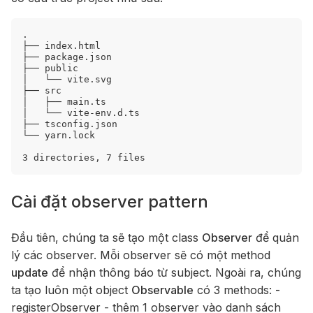
.

├── index.html

├── package.json

├── public

│   └── vite.svg

├── src

│   ├── main.ts

│   └── vite-env.d.ts

├── tsconfig.json

└── yarn.lock

Cài đặt observer pattern
Đầu tiên, chúng ta sẽ tạo một class
Observer
để quản
lý các observer. Mỗi observer sẽ có một method
update
để nhận thông báo từ subject. Ngoài ra, chúng
ta tạo luôn một object
Observable
có 3 methods: -
registerObserver - thêm 1 observer vào danh sách