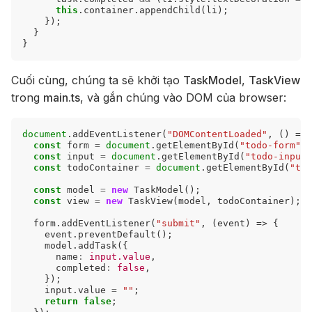
this
.
container
.
appendChild
(
li
);
});
}
}
Cuối cùng, chúng ta sẽ khởi tạo
TaskModel
,
TaskView
trong
main.ts
, và gắn chúng vào DOM của browser:
document
.
addEventListener
(
"DOMContentLoaded"
,
()
=>
const
form
=
document
.
getElementById
(
"todo-form"
)
const
input
=
document
.
getElementById
(
"todo-input"
const
todoContainer
=
document
.
getElementById
(
"tod
const
model
=
new
TaskModel
();
const
view
=
new
TaskView
(
model
,
todoContainer
);
form
.
addEventListener
(
"submit"
,
(
event
)
=>
{
event
.
preventDefault
();
model
.
addTask
({
name
:
input.value
,
completed
:
false
,
});
input
.
value
=
""
;
return
false
;