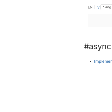
EN
|
VI
#async
Implemen