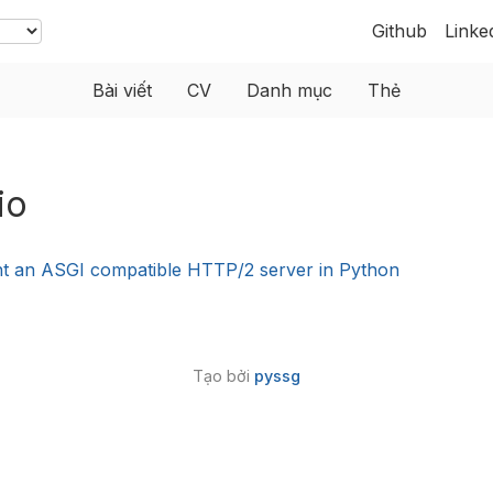
Github
Linke
Bài viết
CV
Danh mục
Thẻ
io
t an ASGI compatible HTTP/2 server in Python
Tạo bởi
pyssg